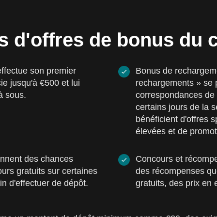
s d'offres de bonus du 
ffectue son premier
Bonus de rechargemen
ie jusqu'à €500 et lui
rechargements » se 
à sous.
correspondances de d
certains jours de la
bénéficient d'offres 
élevées et de promot
donnent des chances
Concours et récompen
urs gratuits sur certaines
des récompenses quo
 d'effectuer de dépôt.
gratuits, des prix e