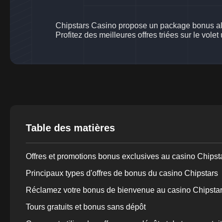
Chipstars Casino propose un package bonus all
Profitez des meilleures offres triées sur le vol
Table des matières
Offres et promotions bonus exclusives au casino Chipst
Principaux types d'offres de bonus du casino Chipstars
Réclamez votre bonus de bienvenue au casino Chipsta
Tours gratuits et bonus sans dépôt