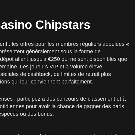
casino Chipstars
t : les offres pour les membres réguliers appelées «
présentent généralement sous la forme de
épôt allant jusqu'à €250 qui ne sont disponibles que
 semaine. Les joueurs VIP et à volume élevé
spéciales de cashback, de limites de retrait plus
ions qui leur conviennent parfaitement.
ses : participez à des concours de classement et à
tidiennes pour avoir la chance de gagner des paris
n espèces ou des bonus.