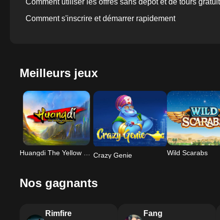
Comment utiliser les offres sans dépôt et de tours gratui
Comment s'inscrire et démarrer rapidement
Options de dépôt pour le financement instantané des ca
Retraits faciles et limites de paiement rapides
Bonus mobiles et gameplay
Meilleurs jeux
Pour obtenir des bonus mobiles
Cashback, récompenses VIP et recharges hebdomadai
Principaux types de bonus du casino Chipstars
Alice Cooper
Wild Scarabs
Crazy Genie
Nos gagnants
Rimfire
Fang