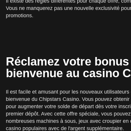
Il existe des règles différentes pour chaque offre, 
Vous ne manquerez pas une nouvelle exclusivité pour 
promotions.
Réclamez votre bonus
bienvenue au casino C
Il est facile et amusant pour les nouveaux utilisateurs
bienvenue du Chipstars Casino. Vous pouvez obtenir
pour augmenter votre solde de départ dès votre inscrip
premier dépôt. Avec cette offre spéciale, vous pouve
nombreuses machines à sous, jeux avec croupier en di
casino populaires avec de l'argent supplémentaire.