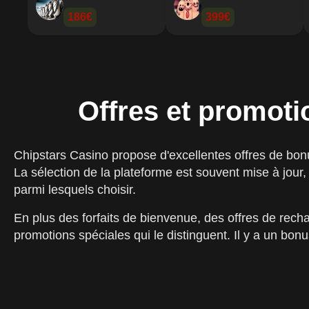
186€
399€
Offres et promoti
Chipstars Casino propose d'excellentes offres de bo
La sélection de la plateforme est souvent mise à jour,
parmi lesquels choisir.
En plus des forfaits de bienvenue, des offres de rec
promotions spéciales qui le distinguent. Il y a un bonu