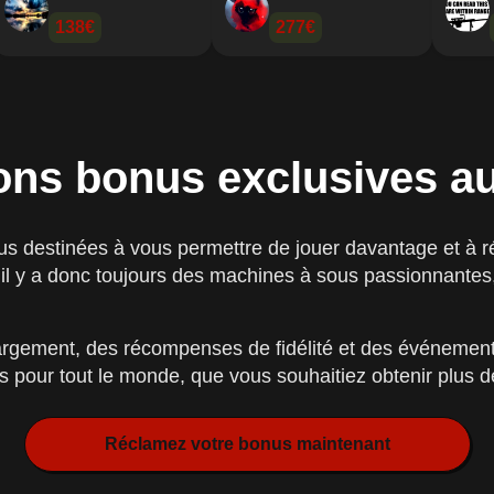
138€
277€
ons bonus exclusives a
nus destinées à vous permettre de jouer davantage et à
 il y a donc toujours des machines à sous passionnantes,
hargement, des récompenses de fidélité et des événemen
s pour tout le monde, que vous souhaitiez obtenir plus de 
Réclamez votre bonus maintenant