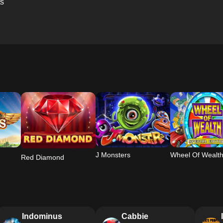
ts
sinos
res
J Monsters
Red Diamond
Indominus
Cabbie