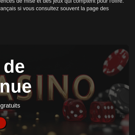
nces de mise et des jeux qui comptent pour l'offre.
rançais si vous consultez souvent la page des
 de
enue
gratuits