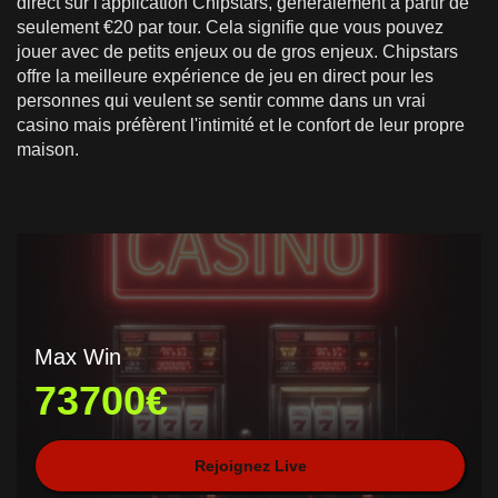
direct sur l'application Chipstars, généralement à partir de
seulement €20 par tour. Cela signifie que vous pouvez
jouer avec de petits enjeux ou de gros enjeux. Chipstars
offre la meilleure expérience de jeu en direct pour les
personnes qui veulent se sentir comme dans un vrai
casino mais préfèrent l'intimité et le confort de leur propre
maison.
Max Win
73700€
Rejoignez Live