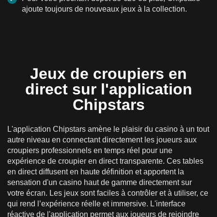
ajoute toujours de nouveaux jeux à la collection.
Jeux de croupiers en
direct sur l'application
Chipstars
L'application Chipstars amène le plaisir du casino à un tout
autre niveau en connectant directement les joueurs aux
croupiers professionnels en temps réel pour une
expérience de croupier en direct transparente. Ces tables
en direct diffusent en haute définition et apportent la
sensation d'un casino haut de gamme directement sur
votre écran. Les jeux sont faciles à contrôler et à utiliser, ce
qui rend l’expérience réelle et immersive. L'interface
réactive de l'application permet aux joueurs de rejoindre