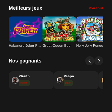
Chipstars
Meilleurs jeux
Voir tout
Mesures de protection des joueurs et des
informations au casino Chipstars
Les joueurs de casino mobiles peuvent obtenir
de l'aide 24h/24 et 7j/7 avec l'application
Chipstars Casino
Comment contacter le support sur l'application
Habanero Joker Poker 50 Hand
Great Queen Bee
Holly Jolly Penguins
M
Application de casino Chipstars
Nos gagnants
Wraith
Vespa
U
235€
86€