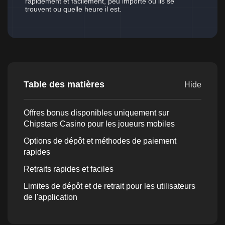
rapidement et facilement, peu importe où ils se
trouvent ou quelle heure il est.
Table des matières
Hide
Offres bonus disponibles uniquement sur
Chipstars Casino pour les joueurs mobiles
Options de dépôt et méthodes de paiement
rapides
Retraits rapides et faciles
Limites de dépôt et de retrait pour les utilisateurs
de l'application
Jeux de croupiers en direct sur l'application