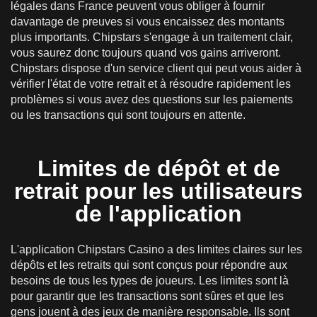
légales dans France peuvent vous obliger à fournir
davantage de preuves si vous encaissez des montants
plus importants. Chipstars s'engage à un traitement clair,
vous saurez donc toujours quand vos gains arriveront.
Chipstars dispose d'un service client qui peut vous aider à
vérifier l'état de votre retrait et à résoudre rapidement les
problèmes si vous avez des questions sur les paiements
ou les transactions qui sont toujours en attente.
Limites de dépôt et de
retrait pour les utilisateurs
de l'application
L'application Chipstars Casino a des limites claires sur les
dépôts et les retraits qui sont conçus pour répondre aux
besoins de tous les types de joueurs. Les limites sont là
pour garantir que les transactions sont sûres et que les
gens jouent à des jeux de manière responsable. Ils sont