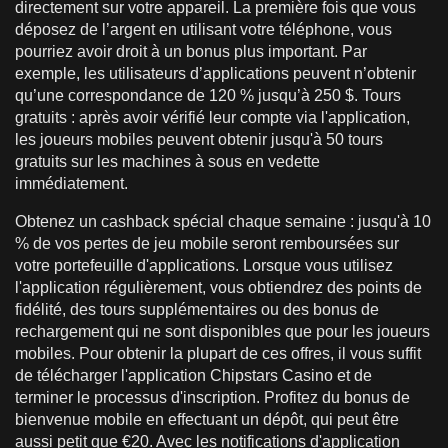
directement sur votre appareil. La première fois que vous
déposez de l’argent en utilisant votre téléphone, vous
pourriez avoir droit à un bonus plus important. Par
exemple, les utilisateurs d’applications peuvent n’obtenir
qu’une correspondance de 120 % jusqu’à 250 $. Tours
gratuits : après avoir vérifié leur compte via l'application,
les joueurs mobiles peuvent obtenir jusqu'à 50 tours
gratuits sur les machines à sous en vedette
immédiatement.
Obtenez un cashback spécial chaque semaine : jusqu'à 10
% de vos pertes de jeu mobile seront remboursées sur
votre portefeuille d'applications. Lorsque vous utilisez
l'application régulièrement, vous obtiendrez des points de
fidélité, des tours supplémentaires ou des bonus de
rechargement qui ne sont disponibles que pour les joueurs
mobiles. Pour obtenir la plupart de ces offres, il vous suffit
de télécharger l'application Chipstars Casino et de
terminer le processus d'inscription. Profitez du bonus de
bienvenue mobile en effectuant un dépôt, qui peut être
aussi petit que €20. Avec les notifications d'application