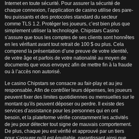
Internet en toute sécurité. Pour assurer la sécurité de
chaque connexion, l'application de casino utilise des pare-
feu puissants et des protocoles standard du secteur
comme TLS 1.2. Protéger les joueurs, c’est bien plus que
simplement utiliser la technologie. Chipstars Casino
s'assure que tous les comptes de ses clients sont honnêtes
en les vérifiant avant tout retrait de 100 $ ou plus. Cela
comprend la présentation d’une preuve de votre identité,
de votre âge et parfois de votre nationalité au moyen de
documents que vous envoyez afin de mettre fin à la fraude
ou à l’accès non autorisé.
Le casino Chipstars se consacre au fair-play et au jeu
responsable. Afin de contrôler leurs dépenses, les joueurs
peuvent fixer des limites quotidiennes ou mensuelles sur le
montant qu'ils peuvent déposer ou perdre. Il existe des
services d'assistance pour les personnes qui en ont
besoin, et la plateforme vérifie constamment les activités
de jeu pour détecter tout signe de mauvais comportement.
De plus, chaque jeu est vérifié et approuvé par un tiers
pour s'assurer qu'il est équitable, garantissant ainsi que