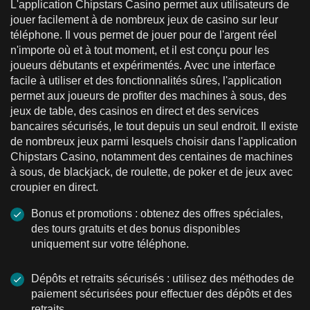
L'application Chipstars Casino permet aux utilisateurs de
jouer facilement à de nombreux jeux de casino sur leur
téléphone. Il vous permet de jouer pour de l'argent réel
n'importe où et à tout moment, et il est conçu pour les
joueurs débutants et expérimentés. Avec une interface
facile à utiliser et des fonctionnalités sûres, l'application
permet aux joueurs de profiter des machines à sous, des
jeux de table, des casinos en direct et des services
bancaires sécurisés, le tout depuis un seul endroit. Il existe
de nombreux jeux parmi lesquels choisir dans l'application
Chipstars Casino, notamment des centaines de machines
à sous, de blackjack, de roulette, de poker et de jeux avec
croupier en direct.
Bonus et promotions : obtenez des offres spéciales,
des tours gratuits et des bonus disponibles
uniquement sur votre téléphone.
Dépôts et retraits sécurisés : utilisez des méthodes de
paiement sécurisées pour effectuer des dépôts et des
retraits.