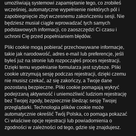
umożliwiają systemowi zapamiętanie tego, co zrobiłeś
wcześniej, automatyczne wypełnienie niektórych pól i
zapobiegnięcie zbyt wczesnemu zakończeniu sesji. Nie
będziesz musiał ciągle wprowadzać tych samych
podstawowych informacji, co zaoszczędzi Ci czasu i
uchroni Cię przed popełnianiem błędów.
Pliki cookie mogą pobierać przechowywane informacje,
takie jak narodowość, adres e-mail lub preferencje, jeśli
byłeś już na stronie lub rozpocząłeś proces rejestracji.
Dzięki temu wypełnianie formularza jest szybsze. Pliki
cookie utrzymują sesję podczas rejestracji, dzięki czemu
nie musisz czekać, aż się zakończy, a Twoje dane
pozostaną bezpieczne. Pliki cookie pomagają wykryć
podejrzaną aktywność i uniemożliwić ludziom rejestrację
bez Twojej zgody, bezpiecznie śledząc sesję Twojej
przeglądarki. Technologia plików cookie może
automatycznie określić Twój Polska, co pomaga pokazać
Ci właściwe opcje rejestracji lub powiadomienia o
zgodności w zależności od tego, gdzie się znajdujesz.