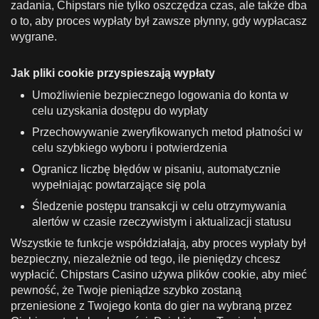
zadania, Chipstars nie tylko oszczędza czas, ale także dba
o to, aby proces wypłaty był zawsze płynny, gdy wypłacasz
wygrane.
Jak pliki cookie przyspieszają wypłaty
Umożliwienie bezpiecznego logowania do konta w
celu uzyskania dostępu do wypłaty
Przechowywanie zweryfikowanych metod płatności w
celu szybkiego wyboru i potwierdzenia
Ogranicz liczbę błędów w pisaniu, automatycznie
wypełniając powtarzające się pola
Śledzenie postępu transakcji w celu otrzymywania
alertów w czasie rzeczywistym i aktualizacji statusu
Wszystkie te funkcje współdziałają, aby proces wypłaty był
bezpieczny, niezależnie od tego, ile pieniędzy chcesz
wypłacić. Chipstars Casino używa plików cookie, aby mieć
pewność, że Twoje pieniądze szybko zostaną
przeniesione z Twojego konta do gier na wybraną przez