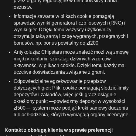
przez organy regulacyjne w celu powstrzymania
oszustw.
Informacje zawarte w plikach cookie pomagają
sprawdzić wyniki generatora liczb losowych (RNG) i
wyniki gier. Dzięki temu wszyscy użytkownicy
otrzymują taką samą liczbę wygranych, przegranych i
bonusów, np. bonus powitalny do zł200.
Antykoluzja: Chipstars może znaleźć możliwą zmowę
między kontami, szukając dziwnych wzorców
aktywności w plikach cookie. Dzięki temu każdy ma
uczciwe doświadczenia związane z grami.
Odpowiedzialne egzekwowanie przepisów
dotyczących gier: Pliki cookie pomagają śledzić limity
depozytów i zakładów, więc jeśli gracz osiągnie
określony punkt —powiedzmy depozyt w wysokości
zł500—, system może podjąć kroki samowykluczenia
lub ochłodzenia, których wymagają organy licencyjne.
Kontakt z obsługą klienta w sprawie preferencji