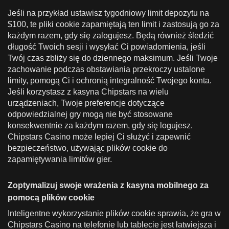
Jeśli na przykład ustawisz tygodniowy limit depozytu na
$100, te pliki cookie zapamiętają ten limit i zastosują go za
każdym razem, gdy się zalogujesz. Będą również śledzić
długość Twoich sesji i wysyłać Ci powiadomienia, jeśli
Twój czas zbliży się do dziennego maksimum. Jeśli Twoje
zachowanie podczas obstawiania przekroczy ustalone
limity, pomogą Ci i ochronią integralność Twojego konta.
Jeśli korzystasz z kasyna Chipstars na wielu
urządzeniach, Twoje preferencje dotyczące
odpowiedzialnej gry mogą nie być stosowane
konsekwentnie za każdym razem, gdy się logujesz.
Chipstars Casino może lepiej Ci służyć i zapewnić
bezpieczeństwo, używając plików cookie do
zapamiętywania limitów gier.
Zoptymalizuj swoje wrażenia z kasyna mobilnego za
pomocą plików cookie
Inteligentne wykorzystanie plików cookie sprawia, że gra w
Chipstars Casino na telefonie lub tablecie jest łatwiejsza i