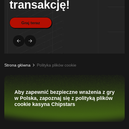
transakcję!
Graj teraz
Strona główna
Polityka plików cookie
Aby zapewnić bezpieczne wrażenia z gry
w Polska, zapoznaj się z polityką plików
cookie kasyna Chipstars