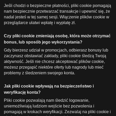
Jeśli chodzi o bezpieczne płatności, pliki cookie pomagają
nam bezpiecznie przetwarzać transakcje i upewnić się, że
nadal jesteś w tej samej sesji. Włączenie plików cookie w
przeglądarce ułatwi wpłatę i wypłatę zł.
Czy pliki cookie zmieniają osobę, która może otrzymać
bonus, lub sposób jego wykorzystania?
Gdy bierzesz udział w promocjach, odbierasz bonusy lub
zaczynasz obstawiać zakłady, pliki cookie śledzą Twoją
aktywność. Jeśli nie chcesz akceptować plików cookie,
możesz przegapić niektóre oferty lub nagrody lub mieć
problemy z śledzeniem swojego konta.
Jak pliki cookie wpływają na bezpieczeństwo i
weryfikację konta?
Pliki cookie pozwalają nam śledzić logowanie,
uniemożliwiają ludziom wejście bez pozwolenia i
pomagają w krokach weryfikacji. Zezwalaj na pliki cookie i