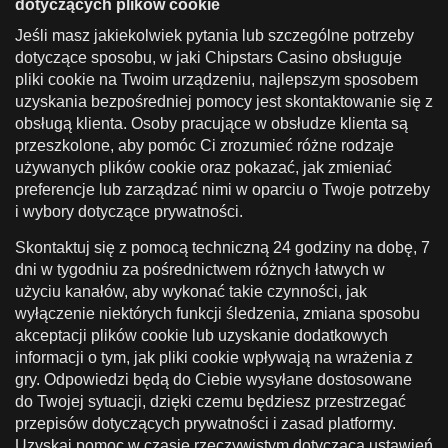
dotyczących plików cookie
Jeśli masz jakiekolwiek pytania lub szczególne potrzeby
dotyczące sposobu, w jaki Chipstars Casino obsługuje
pliki cookie na Twoim urządzeniu, najlepszym sposobem
uzyskania bezpośredniej pomocy jest skontaktowanie się z
obsługą klienta. Osoby pracujące w obsłudze klienta są
przeszkolone, aby pomóc Ci zrozumieć różne rodzaje
używanych plików cookie oraz pokazać, jak zmieniać
preferencje lub zarządzać nimi w oparciu o Twoje potrzeby
i wybory dotyczące prywatności.
Skontaktuj się z pomocą techniczną 24 godziny na dobę, 7
dni w tygodniu za pośrednictwem różnych łatwych w
użyciu kanałów, aby wykonać takie czynności, jak
wyłączenie niektórych funkcji śledzenia, zmiana sposobu
akceptacji plików cookie lub uzyskanie dodatkowych
informacji o tym, jak pliki cookie wpływają na wrażenia z
gry. Odpowiedzi będą do Ciebie wysyłane dostosowane
do Twojej sytuacji, dzięki czemu będziesz przestrzegać
przepisów dotyczących prywatności i zasad platformy.
Uzyskaj pomoc w czasie rzeczywistym dotyczącą ustawień