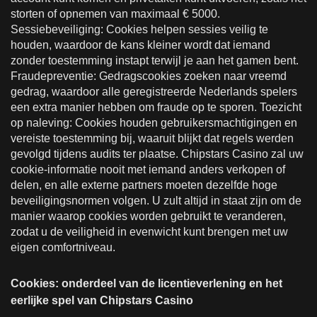
storten of opnemen van maximaal € 5000.
Sessiebeveiliging: Cookies helpen sessies veilig te
houden, waardoor de kans kleiner wordt dat iemand
zonder toestemming instapt terwijl je aan het gamen bent.
Fraudepreventie: Gedragscookies zoeken naar vreemd
gedrag, waardoor alle geregistreerde Nederlands spelers
een extra manier hebben om fraude op te sporen. Toezicht
op naleving: Cookies houden gebruikersmachtigingen en
vereiste toestemming bij, waaruit blijkt dat regels werden
gevolgd tijdens audits ter plaatse. Chipstars Casino zal uw
cookie-informatie nooit met iemand anders verkopen of
delen, en alle externe partners moeten dezelfde hoge
beveiligingsnormen volgen. U zult altijd in staat zijn om de
manier waarop cookies worden gebruikt te veranderen,
zodat u de veiligheid in evenwicht kunt brengen met uw
eigen comfortniveau.
Cookies: onderdeel van de licentieverlening en het
eerlijke spel van Chipstars Casino