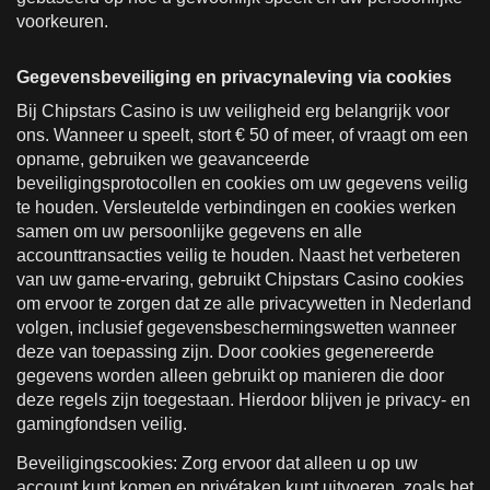
voorkeuren.
Gegevensbeveiliging en privacynaleving via cookies
Bij Chipstars Casino is uw veiligheid erg belangrijk voor
ons. Wanneer u speelt, stort € 50 of meer, of vraagt om een
opname, gebruiken we geavanceerde
beveiligingsprotocollen en cookies om uw gegevens veilig
te houden. Versleutelde verbindingen en cookies werken
samen om uw persoonlijke gegevens en alle
accounttransacties veilig te houden. Naast het verbeteren
van uw game-ervaring, gebruikt Chipstars Casino cookies
om ervoor te zorgen dat ze alle privacywetten in Nederland
volgen, inclusief gegevensbeschermingswetten wanneer
deze van toepassing zijn. Door cookies gegenereerde
gegevens worden alleen gebruikt op manieren die door
deze regels zijn toegestaan. Hierdoor blijven je privacy- en
gamingfondsen veilig.
Beveiligingscookies: Zorg ervoor dat alleen u op uw
account kunt komen en privétaken kunt uitvoeren, zoals het