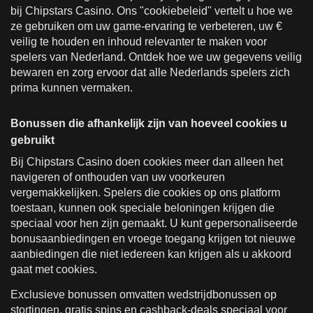
bij Chipstars Casino. Ons "cookiebeleid" vertelt u hoe we
ze gebruiken om uw game-ervaring te verbeteren, uw €
veilig te houden en inhoud relevanter te maken voor
spelers van Nederland. Ontdek hoe we uw gegevens veilig
bewaren en zorg ervoor dat alle Nederlands spelers zich
prima kunnen vermaken.
Bonussen die afhankelijk zijn van hoeveel cookies u
gebruikt
Bij Chipstars Casino doen cookies meer dan alleen het
navigeren of onthouden van uw voorkeuren
vergemakkelijken. Spelers die cookies op ons platform
toestaan, kunnen ook speciale beloningen krijgen die
speciaal voor hen zijn gemaakt. U kunt gepersonaliseerde
bonusaanbiedingen en vroege toegang krijgen tot nieuwe
aanbiedingen die niet iedereen kan krijgen als u akkoord
gaat met cookies.
Exclusieve bonussen omvatten wedstrijdbonussen op
stortingen, gratis spins en cashback-deals speciaal voor