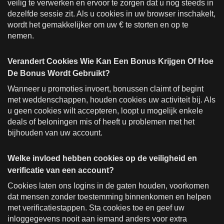
veilig te verwerken en ervoor te zorgen dat u nog steeds in
dezelfde sessie zit. Als u cookies in uw browser inschakelt,
wordt het gemakkelijker om uw € te storten en op te
nemen.
Verandert Cookies Wie Kan Een Bonus Krijgen Of Hoe
De Bonus Wordt Gebruikt?
Wanneer u promoties invoert, bonussen claimt of begint
met weddenschappen, houden cookies uw activiteit bij. Als
u geen cookies wilt accepteren, loopt u mogelijk enkele
deals of beloningen mis of heeft u problemen met het
bijhouden van uw account.
Welke invloed hebben cookies op de veiligheid en
verificatie van een account?
Cookies laten ons logins in de gaten houden, voorkomen
dat mensen zonder toestemming binnenkomen en helpen
met verificatiestappen. Sta cookies toe en geef uw
inloggegevens nooit aan iemand anders voor extra