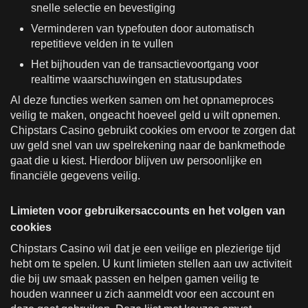
snelle selectie en bevestiging
Verminderen van typefouten door automatisch
repetitieve velden in te vullen
Het bijhouden van de transactievoortgang voor
realtime waarschuwingen en statusupdates
Al deze functies werken samen om het opnameproces
veilig te maken, ongeacht hoeveel geld u wilt opnemen.
Chipstars Casino gebruikt cookies om ervoor te zorgen dat
uw geld snel van uw spelrekening naar de bankmethode
gaat die u kiest. Hierdoor blijven uw persoonlijke en
financiële gegevens veilig.
Limieten voor gebruikersaccounts en het volgen van
cookies
Chipstars Casino wil dat je een veilige en plezierige tijd
hebt om te spelen. U kunt limieten stellen aan uw activiteit
die bij uw smaak passen en helpen gamen veilig te
houden wanneer u zich aanmeldt voor een account en