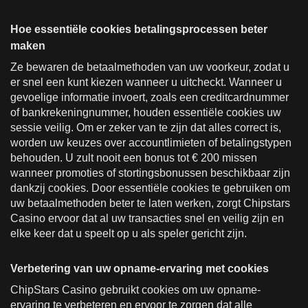
Hoe essentiële cookies betalingsprocessen beter
maken
Ze bewaren de betaalmethoden van uw voorkeur, zodat u
er snel een kunt kiezen wanneer u uitcheckt. Wanneer u
gevoelige informatie invoert, zoals een creditcardnummer
of bankrekeningnummer, houden essentiële cookies uw
sessie veilig. Om er zeker van te zijn dat alles correct is,
worden uw keuzes over accountlimieten of betalingstypen
behouden. U zult nooit een bonus tot € 200 missen
wanneer promoties of stortingsbonussen beschikbaar zijn
dankzij cookies. Door essentiële cookies te gebruiken om
uw betaalmethoden beter te laten werken, zorgt Chipstars
Casino ervoor dat al uw transacties snel en veilig zijn en
elke keer dat u speelt op u als speler gericht zijn.
Verbetering van uw opname-ervaring met cookies
ChipStars Casino gebruikt cookies om uw opname-
ervaring te verbeteren en ervoor te zorgen dat alle