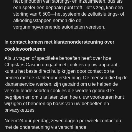
het bijhouden van stortings- en inzetlimieten, dus als
een speler een bepaald punt treft—let's zeg, kan een
storting van € 500—het systeem de zelfuitsluitings- of
afkoelingsstappen nemen die de
vergunningverlenende autoriteiten vereisen.
In contact komen met klantenondersteuning over
cookievoorkeuren
Als u vragen of specifieke behoeften heeft over hoe
Chipstars Casino omgaat met cookies op uw apparaat,
kunt u het beste direct hulp krijgen door contact op te
nemen met de klantenondersteuning. De mensen die bij de
klantenservice werken, zijn getraind om u te helpen de
verschillende soorten cookies die worden gebruikt te
begrijpen en om u te laten zien hoe u uw voorkeuren kunt
wijzigen of beheren op basis van uw behoeften en
privacykeuzes.
Neem 24 uur per dag, zeven dagen per week contact op
met de ondersteuning via verschillende