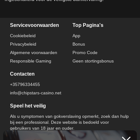
Servicevoorwaarden
Top Pagina's
Cookiebeleid
App
Privacybeleid
Bonus
Algemene voorwaarden
Promo Code
Responsible Gaming
Geen stortingsbonus
Contacten
+35796334455
info@chipstars-casino.net
Speel het veilig
Als u symptomen van gokverslaving opmerkt, zoek dan hulp
bij een professional. Deze website is bedoeld voor
gebruikers van 18 jaar en ouder.