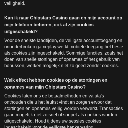
veiligheid.
Kan ik naar Chipstars Casino gaan en mijn account op
mijn telefoon beheren, ook al zijn cookies
uitgeschakeld?
Voor de snelste laadtijden, de veiligste accounttoegang en
ononderbroken gameplay werkt mobiele toegang het beste
als cookies zijn ingeschakeld. Sommige functies, zoals het
doen van snelle stortingen of opnames of het gebruik van
bonussen, werken mogelijk niet zo goed zonder cookies.
Welk effect hebben cookies op de stortingen en
opnames van mijn Chipstars Casino?
Cookies laten ons de betaalmethoden en valuta's
onthouden die u het leukst vindt en zorgen ervoor dat
stortingen en opnames veilig worden verwerkt. Transacties
gaan mogelijk niet zo snel of soepel als cookies worden
uitgeschakeld. Houd tijdens uw sessies cookies
ingeschakeld voor de veiligste bankervaring.