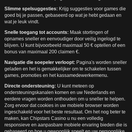
Slimme spelsuggesties:
Krijg suggesties voor games die
goed bij je passen, gebaseerd op wat je hebt gedaan en
wat je leuk vindt.
Snelle toegang tot accounts:
Maak stortingen of
opnames sneller en eenvoudiger door veilig ingelogd te
blijven. U kunt bijvoorbeeld maximaal 50 € optellen of een
bonus van maximaal 200 claimen €.
Navigatie die soepeler verloopt:
Pagina's worden sneller
geladen en het is gemakkelijker om te schakelen tussen
games, promoties en het kassamedewerkermenu.
Directe ondersteuning:
U kunt meteen op
ondersteuningskanalen komen en uw Nederlands en
eerdere vragen worden onthouden om u sneller te helpen.
Zorg ervoor dat cookies in uw mobiele browser worden
ingeschakeld voor het beste resultaat. Om het nog beter te
maken, kan Chipstars Casino u nu een volledig
responsieve en aanpasbare mobiele ervaring bieden die is
gebaseerd op hoe u gewoonlijk speelt en uw persoonlijke