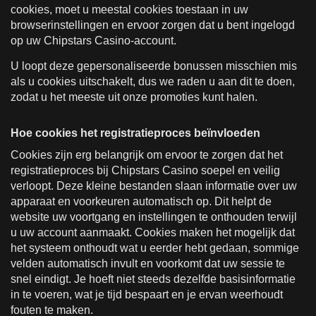
cookies, moet u meestal cookies toestaan in uw
browserinstellingen en ervoor zorgen dat u bent ingelogd
op uw Chipstars Casino-account.
U loopt deze gepersonaliseerde bonussen misschien mis
als u cookies uitschakelt, dus we raden u aan dit te doen,
zodat u het meeste uit onze promoties kunt halen.
Hoe cookies het registratieproces beïnvloeden
Cookies zijn erg belangrijk om ervoor te zorgen dat het
registratieproces bij Chipstars Casino soepel en veilig
verloopt. Deze kleine bestanden slaan informatie over uw
apparaat en voorkeuren automatisch op. Dit helpt de
website uw voortgang en instellingen te onthouden terwijl
u uw account aanmaakt. Cookies maken het mogelijk dat
het systeem onthoudt wat u eerder hebt gedaan, sommige
velden automatisch invult en voorkomt dat uw sessie te
snel eindigt. Je hoeft niet steeds dezelfde basisinformatie
in te voeren, wat je tijd bespaart en je ervan weerhoudt
fouten te maken.