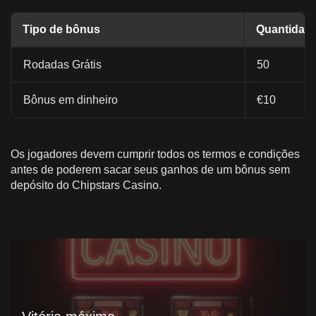
Tipo de bônus
Quantidad
Rodadas Grátis
50
Bônus em dinheiro
€10
Os jogadores devem cumprir todos os termos e condições
antes de poderem sacar seus ganhos de um bônus sem
depósito do Chipstars Casino.