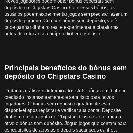
Novos jogadores podem obter bônus especiais sem
depósito no Chipstars Casino. Com esses bônus, os
usuários podem experimentar jogos sem precisar fazer um
depósito primeiro. Com um bônus sem depósito, você
pode ganhar dinheiro real e experimentar a plataforma
antes de colocar seu próprio dinheiro em risco.
Principais benefícios do bônus sem
depósito do Chipstars Casino
Rodadas grátis em determinados slots; bônus em dinheiro
creditado instantaneamente; e sem risco para novos
jogadores. O bônus sem depósito geralmente está
disponível após registrar e verificar sua conta. Deposite
dinheiro na sua conta do Chipstars Casino, confirme-o e
ative o bônus sem depósito. Jogue jogos que contam para
os requisitos de apostas e depois sacar seus ganhos.