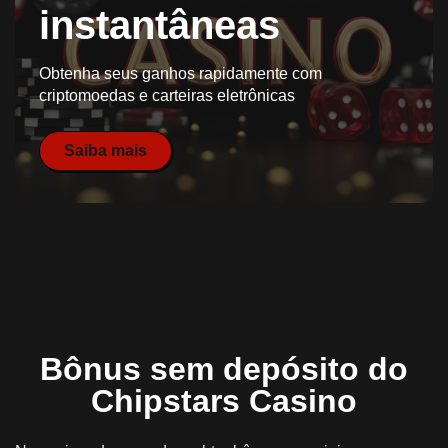
instantâneas
Obtenha seus ganhos rapidamente com
criptomoedas e carteiras eletrônicas
Saiba mais
Bônus sem depósito do
Chipstars Casino