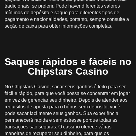
tradicionais, se preferir. Pode haver diferentes valores
mínimos de depósito e saque para diferentes tipos de
pagamento e nacionalidades, portanto, sempre consulte a
seção de caixa para obter informações completas.
Saques rápidos e fáceis no
Chipstars Casino
No Chipstars Casino, sacar seus ganhos é feito para ser
fácil e rápido, para que você possa se concentrar em jogar
em vez de gerenciar seu dinheiro. Depois de atender aos
requisitos de aposta para o bônus sem depósito, você
pode sacar facilmente seus ganhos. Sua experiência
permanecerá rápida e sem estresse porque todas as
transações são seguras. O cassino oferece várias
maneiras de recuperar seu dinheiro, para que os