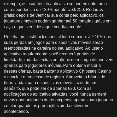
exemplo, os usuários do aplicativo só podem obter uma
correspondência de 120% por até US$ 250. Rodadas
grátis: depois de verificar sua conta pelo aplicativo, os
jogadores móveis podem ganhar até 50 rodadas grátis em
caça-níqueis em destaque imediatamente.
Receba um cashback especial toda semana: até 10% das
suas perdas em jogos para dispositivos móveis serão
reembolsadas na carteira do seu aplicativo. Ao usar o
aplicativo regularmente, você receberá pontos de
fidelidade, rodadas extras ou bônus de recarga disponíveis
apenas para jogadores móveis. Para obter a maioria
dessas ofertas, basta baixar o aplicativo Chipstars Casino
e concluir o processo de registro. Aproveite o bônus de
boas-vindas para dispositivos móveis fazendo um
depósito, que pode ser de apenas €20. Com as
notificações do aplicativo ativadas, você nunca perderá
novas oportunidades de recompensa apenas para jogar no
celular quando as promoções ainda estiverem
acontecendo.