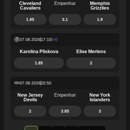
Cleveland
Empenhar
Memphis
Cavaliers
Grizzlies
1.95
3.1
1.9
07.08.2026
17:10
Karolina Pliskova
Elise Mertens
1.85
2
07.08.2026
20:50
New Jersey
Empenhar
New York
Devils
Islanders
2
3.85
3