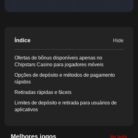
Índice
Hide
Ofertas de bônus disponíveis apenas no
Chipstars Casino para jogadores móveis
Opções de depósito e métodos de pagamento
rápidos
Retiradas rápidas e fáceis
Limites de depósito e retirada para usuários de
aplicativos
Jogo de revendedor ao vivo no aplicativo
Chipstars
Melhores jogos
Ver tudo
Medidas para proteger jogadores e informações