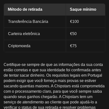
Método de retirada
Saque mínimo
Transferência Bancária
€100
Carteira eletrônica
€50
Criptomoeda
€75
Certifique-se sempre de que as informações da sua conta
estão corretas e que sua identidade foi confirmada antes
de tentar sacar dinheiro. Os requisitos legais em Portugal
podem exigir que você forneça mais provas se estiver
sacando quantias maiores. A Chipstars está comprometida
com o processamento claro, para que você sempre saiba
quando seus ganhos chegarão. A Chipstars tem um
serviço de atendimento ao cliente que pode ajudá-lo a
verificar o status de sua retirada e resolver problemas