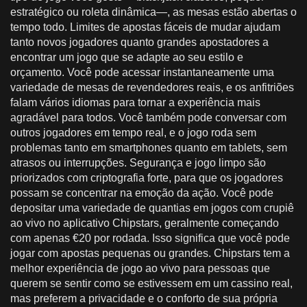
estratégico ou roleta dinâmica—, as mesas estão abertas o
tempo todo. Limites de apostas fáceis de mudar ajudam
tanto novos jogadores quanto grandes apostadores a
encontrar um jogo que se adapte ao seu estilo e
orçamento. Você pode acessar instantaneamente uma
variedade de mesas de revendedores reais, e os anfitriões
falam vários idiomas para tornar a experiência mais
agradável para todos. Você também pode conversar com
outros jogadores em tempo real, e o jogo roda sem
problemas tanto em smartphones quanto em tablets, sem
atrasos ou interrupções. Segurança e jogo limpo são
priorizados com criptografia forte, para que os jogadores
possam se concentrar na emoção da ação. Você pode
depositar uma variedade de quantias em jogos com crupiê
ao vivo no aplicativo Chipstars, geralmente começando
com apenas €20 por rodada. Isso significa que você pode
jogar com apostas pequenas ou grandes. Chipstars tem a
melhor experiência de jogo ao vivo para pessoas que
querem se sentir como se estivessem em um cassino real,
mas preferem a privacidade e o conforto de sua própria