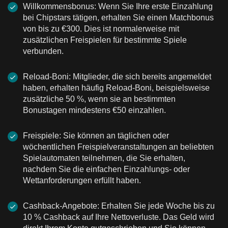
Willkommensbonus: Wenn Sie Ihre erste Einzahlung
bei Chipstars tätigen, erhalten Sie einen Matchbonus
von bis zu €300. Dies ist normalerweise mit
zusätzlichen Freispielen für bestimmte Spiele
verbunden.
Reload-Boni: Mitglieder, die sich bereits angemeldet
haben, erhalten häufig Reload-Boni, beispielsweise
zusätzliche 50 %, wenn sie an bestimmten
Bonustagen mindestens €50 einzahlen.
Freispiele: Sie können an täglichen oder
wöchentlichen Freispielveranstaltungen an beliebten
Spielautomaten teilnehmen, die Sie erhalten,
nachdem Sie die einfachen Einzahlungs- oder
Wettanforderungen erfüllt haben.
Cashback-Angebote: Erhalten Sie jede Woche bis zu
10 % Cashback auf Ihre Nettoverluste. Das Geld wird