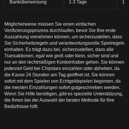
Banküberweisung
1-3 Tage
1–
Möglicherweise müssen Sie einen einfachen
Verifizierungsprozess durchlaufen, bevor Sie Ihre erste
Auszahlung vornehmen können, um sicherzustellen, dass
Sie Sicherheitsregeln und verantwortungsvolle Spielregeln
einhalten. Es trägt dazu bei, sicherzustellen, dass alle
Transaktionen, egal wie groß oder klein, sicher sind und
nur an den rechtmäßigen Kontoinhaber gehen. Sie können
jederzeit Geld bei Chipstars einzahlen oder abheben, da
die Kasse 24 Stunden am Tag geöffnet ist. Sie können
sofort mit dem Spielen von Echtgeldspielen beginnen, da
die meisten Einzahlungen sofort gutgeschrieben werden.
Wenn Sie Hilfe benötigen, gibt es spezielle Unterstützung,
die Ihnen bei der Auswahl der besten Methode für Ihre
Bedürfnisse hilft.