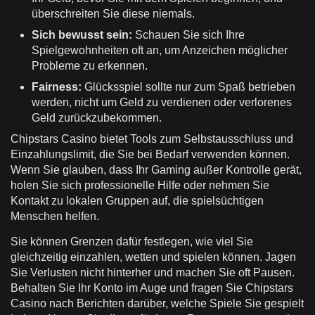
überschreiten Sie diese niemals.
Sich bewusst sein:
Schauen Sie sich Ihre
Spielgewohnheiten oft an, um Anzeichen möglicher
Probleme zu erkennen.
Fairness:
Glücksspiel sollte nur zum Spaß betrieben
werden, nicht um Geld zu verdienen oder verlorenes
Geld zurückzubekommen.
Chipstars Casino bietet Tools zum Selbstausschluss und
Einzahlungslimit, die Sie bei Bedarf verwenden können.
Wenn Sie glauben, dass Ihr Gaming außer Kontrolle gerät,
holen Sie sich professionelle Hilfe oder nehmen Sie
Kontakt zu lokalen Gruppen auf, die spielsüchtigen
Menschen helfen.
Sie können Grenzen dafür festlegen, wie viel Sie
gleichzeitig einzahlen, wetten und spielen können. Jagen
Sie Verlusten nicht hinterher und machen Sie oft Pausen.
Behalten Sie Ihr Konto im Auge und fragen Sie Chipstars
Casino nach Berichten darüber, welche Spiele Sie gespielt