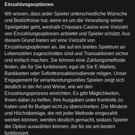
Einzahlungsoptionen
Wir wissen, dass jeder Spieler unterschiedliche Wünsche
und Bedürfnisse hat, wenn es um die Verwaltung seiner
Spielgelder geht, weshalb Chipstars Casino eine Vielzahl
von Einzahlungsoptionen anbietet und Spieler schützt. Aus
diesem Grund bieten wir eine Vielzahl von
Einzahlungsoptionen an, die auf ein breites Spektrum an
Lebensstilen zugeschnitten sind und Transaktionen sicher
und einfach machen. Sie können eine Zahlungsmethode
finden, die für Sie funktioniert, egal ob Sie E-Wallets,
Bankkarten oder Soforttransaktionsdienste mögen. Unser
Engagement für verantwortungsvolles Spielen zeigt sich
deutlich in der Art und Weise, wie wir den
Einzahlungsprozess einrichten. Es gibt Möglichkeiten,
Ihnen dabei zu helfen, Ihre Ausgaben unter Kontrolle zu
halten und Ihr Budget nicht zu überschreiten. Die Mindest-
und Höchstbeträge, die mit jeder Methode eingezahlt
werden können, werden deutlich gemacht, sodass Spieler
die Option auswählen können, die für sie am besten
funktioniert.