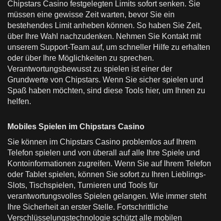
Chipstars Casino festgelegten Limits sofort senken. Sie
müssen eine gewisse Zeit warten, bevor Sie ein
bestehendes Limit anheben können. So haben Sie Zeit,
über Ihre Wahl nachzudenken. Nehmen Sie Kontakt mit
unserem Support-Team auf, um schneller Hilfe zu erhalten
oder über Ihre Möglichkeiten zu sprechen.
Verantwortungsbewusst zu spielen ist einer der
Grundwerte von Chipstars. Wenn Sie sicher spielen und
Spaß haben möchten, sind diese Tools hier, um Ihnen zu
helfen.
Mobiles Spielen im Chipstars Casino
Sie können im Chipstars Casino problemlos auf Ihrem
Telefon spielen und von überall auf alle Ihre Spiele und
Kontoinformationen zugreifen. Wenn Sie auf Ihrem Telefon
oder Tablet spielen, können Sie sofort zu Ihren Lieblings-
Slots, Tischspielen, Turnieren und Tools für
verantwortungsvolles Spielen gelangen. Wie immer steht
Ihre Sicherheit an erster Stelle. Fortschrittliche
Verschlüsselungstechnologie schützt alle mobilen