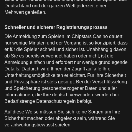
Deutschland und der ganzen Welt jederzeit einen
Mehrwert genießen.
Schneller und sicherer Registrierungsprozess
Die Anmeldung zum Spielen im Chipstars Casino dauert
nur wenige Minuten und der Vorgang ist so konzipiert, dass
er für die Spieler schnell und sicher ist. Unabhängig davon,
ob Sie es bereits verwendet haben oder nicht, ist die
Anmeldung einfach und erfordert nur wenige grundlegende
Details. Dadurch wird Ihnen der Zugriff auf alle Ihre
Unterhaltungsmöglichkeiten erleichtert. Für Ihre Sicherheit
und Privatsphäre ist stets gesorgt. Bei der Verschlüsselung
und Speicherung personenbezogener Daten und aller
Informationen, die Ihre deutsch verwenden, werden bei
Bedarf strenge Datenschutzregeln befolgt.
Auf diese Weise müssen Sie sich keine Sorgen um Ihre
Sicherheit machen oder abgelenkt sein, während Sie
verantwortungsbewusst spielen.