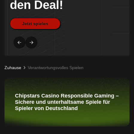
den Deal!
Jetzt spielen
Zuhause
Verantwortungsvolles Spielen
Chipstars Casino Responsible Gaming –
Sichere und unterhaltsame Spiele für
Spieler von Deutschland