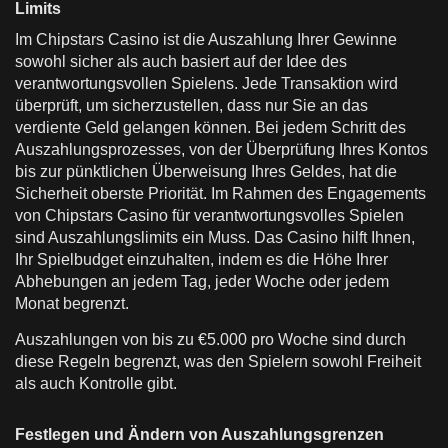
Limits
Im Chipstars Casino ist die Auszahlung Ihrer Gewinne
sowohl sicher als auch basiert auf der Idee des
verantwortungsvollen Spielens. Jede Transaktion wird
überprüft, um sicherzustellen, dass nur Sie an das
verdiente Geld gelangen können. Bei jedem Schritt des
Auszahlungsprozesses, von der Überprüfung Ihres Kontos
bis zur pünktlichen Überweisung Ihres Geldes, hat die
Sicherheit oberste Priorität. Im Rahmen des Engagements
von Chipstars Casino für verantwortungsvolles Spielen
sind Auszahlungslimits ein Muss. Das Casino hilft Ihnen,
Ihr Spielbudget einzuhalten, indem es die Höhe Ihrer
Abhebungen an jedem Tag, jeder Woche oder jedem
Monat begrenzt.
Auszahlungen von bis zu €5.000 pro Woche sind durch
diese Regeln begrenzt, was den Spielern sowohl Freiheit
als auch Kontrolle gibt.
Festlegen und Ändern von Auszahlungsgrenzen