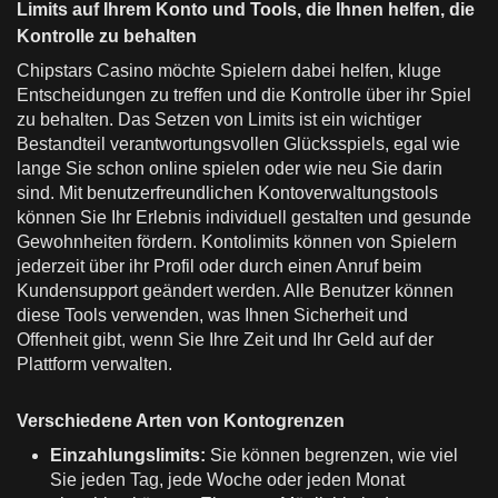
Limits auf Ihrem Konto und Tools, die Ihnen helfen, die
Kontrolle zu behalten
Chipstars Casino möchte Spielern dabei helfen, kluge
Entscheidungen zu treffen und die Kontrolle über ihr Spiel
zu behalten. Das Setzen von Limits ist ein wichtiger
Bestandteil verantwortungsvollen Glücksspiels, egal wie
lange Sie schon online spielen oder wie neu Sie darin
sind. Mit benutzerfreundlichen Kontoverwaltungstools
können Sie Ihr Erlebnis individuell gestalten und gesunde
Gewohnheiten fördern. Kontolimits können von Spielern
jederzeit über ihr Profil oder durch einen Anruf beim
Kundensupport geändert werden. Alle Benutzer können
diese Tools verwenden, was Ihnen Sicherheit und
Offenheit gibt, wenn Sie Ihre Zeit und Ihr Geld auf der
Plattform verwalten.
Verschiedene Arten von Kontogrenzen
Einzahlungslimits:
Sie können begrenzen, wie viel
Sie jeden Tag, jede Woche oder jeden Monat