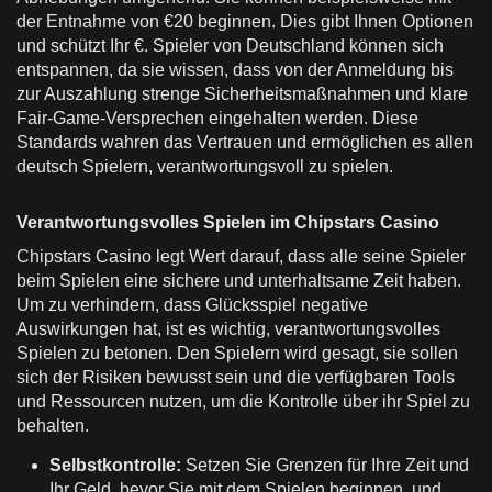
der Entnahme von €20 beginnen. Dies gibt Ihnen Optionen
und schützt Ihr €. Spieler von Deutschland können sich
entspannen, da sie wissen, dass von der Anmeldung bis
zur Auszahlung strenge Sicherheitsmaßnahmen und klare
Fair-Game-Versprechen eingehalten werden. Diese
Standards wahren das Vertrauen und ermöglichen es allen
deutsch Spielern, verantwortungsvoll zu spielen.
Verantwortungsvolles Spielen im Chipstars Casino
Chipstars Casino legt Wert darauf, dass alle seine Spieler
beim Spielen eine sichere und unterhaltsame Zeit haben.
Um zu verhindern, dass Glücksspiel negative
Auswirkungen hat, ist es wichtig, verantwortungsvolles
Spielen zu betonen. Den Spielern wird gesagt, sie sollen
sich der Risiken bewusst sein und die verfügbaren Tools
und Ressourcen nutzen, um die Kontrolle über ihr Spiel zu
behalten.
Selbstkontrolle:
Setzen Sie Grenzen für Ihre Zeit und
Ihr Geld, bevor Sie mit dem Spielen beginnen, und