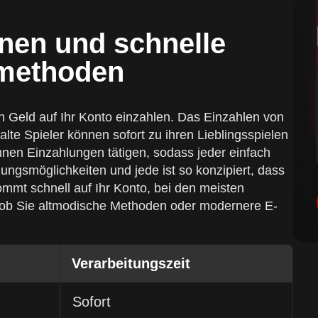
nen und schnelle
methoden
h Geld auf Ihr Konto einzahlen. Das Einzahlen von
alte Spieler können sofort zu ihren Lieblingsspielen
nen Einzahlungen tätigen, sodass jeder einfach
ungsmöglichkeiten und jede ist so konzipiert, dass
kommt schnell auf Ihr Konto, bei den meisten
 ob Sie altmodische Methoden oder modernere E-
Verarbeitungszeit
Sofort