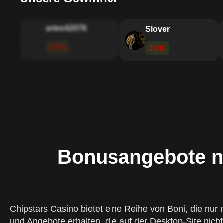
aries42076
Slover
101€
334€
Bonusangebote nu
Chipstars Casino bietet eine Reihe von Boni, die nu
und Angebote erhalten, die auf der Desktop-Site nicht