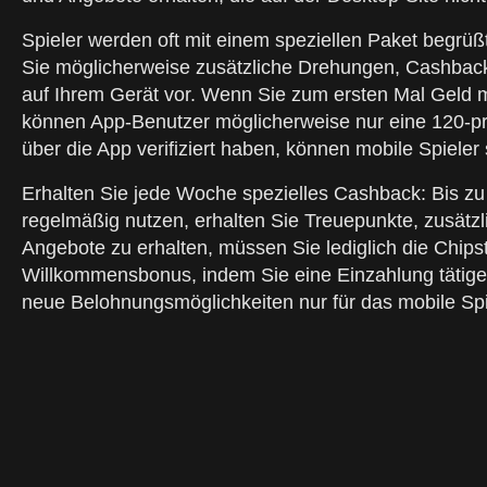
Spieler werden oft mit einem speziellen Paket begrüß
Sie möglicherweise zusätzliche Drehungen, Cashback
auf Ihrem Gerät vor. Wenn Sie zum ersten Mal Geld m
können App-Benutzer möglicherweise nur eine 120-pro
über die App verifiziert haben, können mobile Spieler
Erhalten Sie jede Woche spezielles Cashback: Bis zu
regelmäßig nutzen, erhalten Sie Treuepunkte, zusätz
Angebote zu erhalten, müssen Sie lediglich die Chip
Willkommensbonus, indem Sie eine Einzahlung tätigen
neue Belohnungsmöglichkeiten nur für das mobile Sp