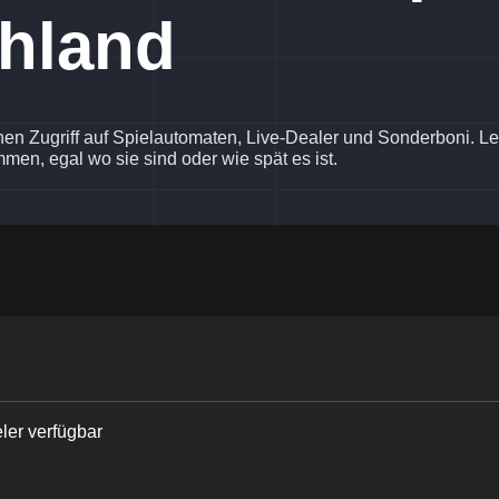
hland
hen Zugriff auf Spielautomaten, Live-Dealer und Sonderboni. L
men, egal wo sie sind oder wie spät es ist.
ler verfügbar