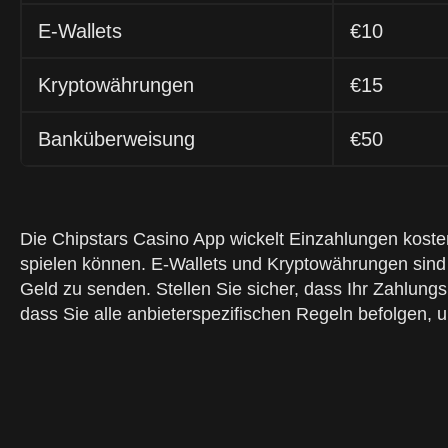
E-Wallets
€10
Kryptowährungen
€15
Banküberweisung
€50
Die Chipstars Casino App wickelt Einzahlungen koste
spielen können. E-Wallets und Kryptowährungen sind 
Geld zu senden. Stellen Sie sicher, dass Ihr Zahlun
dass Sie alle anbieterspezifischen Regeln befolgen,