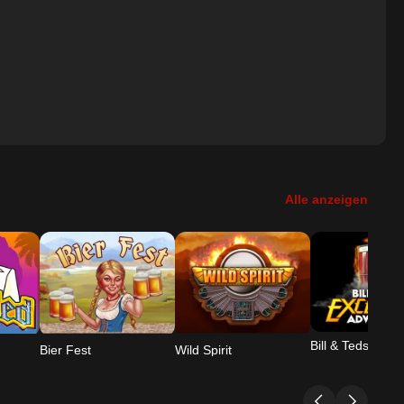
Alle anzeigen
Bier Fest
Wild Spirit