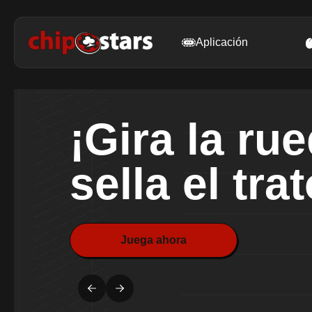
Aplicación
¡Gira la ru
sella el trat
Juega ahora