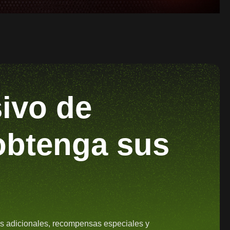
ivo de
obtenga sus
os adicionales, recompensas especiales y