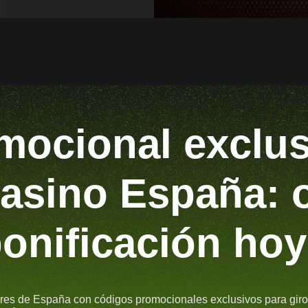
mocional exclus
Casino España: 
bonificación hoy
ores de España con códigos promocionales exclusivos para gir