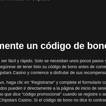
ente un código de bon
er fácil y rápido. Solo se necesitan unos pocos pasos se
egúrese de tener listo su código de bono antes de comen
pstars Casino y comience a disfrutar de sus recompens
vo, haga clic en "Registrarse" y complete el formulario c
dos pueden ir directamente a la página de inicio de sesi
 que dice "código promocional" cuando se registre o ant
ipstars Casino. Si el código de bono no dice lo contrar