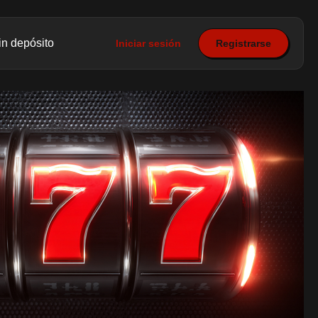
in depósito
Iniciar sesión
Registrarse