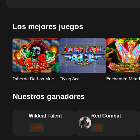
Después de cumplir con los requisitos de apuesta de bo
Términos de bonificación y requisitos de apuesta
Cosas que necesita saber sobre los códigos promocion
Los mejores juegos
Información sobre el código promocional de The Chipst
Taberna De Los Muertos
Flying Ace
Enchanted Mea
Nuestros ganadores
Wildcat Talent
Red Combat
153€
32€