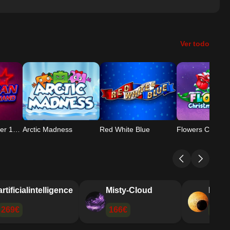
 forma rápida y segura
Ver todo
All American Poker 100 Hand
Arctic Madness
Red White Blue
artificialintelligence
Misty-Cloud
Mad 
269€
166€
95€