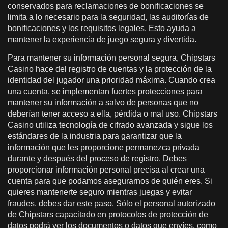
conservados para reclamaciones de bonificaciones se
limita a lo necesario para la seguridad, las auditorías de
bonificaciones y los requisitos legales. Esto ayuda a
mantener la experiencia de juego segura y divertida.
Para mantener su información personal segura, Chipstars
Casino hace del registro de cuentas y la protección de la
identidad del jugador una prioridad máxima. Cuando crea
una cuenta, se implementan fuertes protecciones para
mantener su información a salvo de personas que no
deberían tener acceso a ella, pérdida o mal uso. Chipstars
Casino utiliza tecnología de cifrado avanzada y sigue los
estándares de la industria para garantizar que la
información que les proporcione permanezca privada
durante y después del proceso de registro. Debes
proporcionar información personal precisa al crear una
cuenta para que podamos asegurarnos de quién eres. Si
quieres mantenerte seguro mientras juegas y evitar
fraudes, debes dar este paso. Sólo el personal autorizado
de Chipstars capacitado en protocolos de protección de
datos podrá ver los documentos o datos que envíes, como