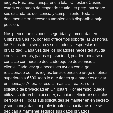
juegos. Para una transparencia total, Chipstars Casino
estará encantado de responder cualquier pregunta sobre
sus estándares de licencia y cumplimiento. Toda la
documentación necesaria también está disponible bajo
petición.
Nos preocupamos por su seguridad y comodidad en
Chipstars Casino, por eso ofrecemos soporte las 24 horas,
los 7 días de la semana y solicitudes y respuestas de
privacidad. Cada vez que los jugadores necesiten ayuda
con sus cuentas, pagos o privacidad, pueden ponerse en
contacto con nuestro dedicado equipo de servicio al
cliente. Cada vez que necesites ayuda con algo
relacionado con las reglas, tus sesiones de juego o retiros
superiores a €500, todo lo que tienes que hacer es enviar
un mensaje. Ahora te resulta más fácil realizar una
solicitud de privacidad en Chipstars. Por ejemplo, puede
utilizar su derecho a acceder, cambiar o eliminar sus datos
personales. Todas sus solicitudes se mantienen en secreto
y son manejadas por profesionales capacitados que se
dedican a mantener seguros sus datos privados.