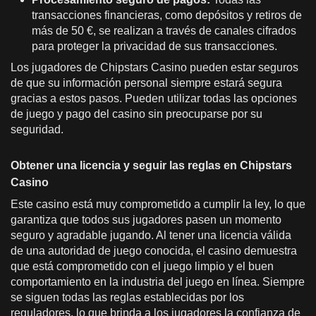
transacciones financieras, como depósitos y retiros de
más de 50 €, se realizan a través de canales cifrados
para proteger la privacidad de sus transacciones.
Los jugadores de Chipstars Casino pueden estar seguros
de que su información personal siempre estará segura
gracias a estos pasos. Pueden utilizar todas las opciones
de juego y pago del casino sin preocuparse por su
seguridad.
Obtener una licencia y seguir las reglas en Chipstars
Casino
Este casino está muy comprometido a cumplir la ley, lo que
garantiza que todos sus jugadores pasen un momento
seguro y agradable jugando. Al tener una licencia válida
de una autoridad de juego conocida, el casino demuestra
que está comprometido con el juego limpio y el buen
comportamiento en la industria del juego en línea. Siempre
se siguen todas las reglas establecidas por los
reguladores, lo que brinda a los jugadores la confianza de