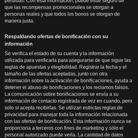
pérdidas. Con esta información, puede estar seguro de
que las recompensas promocionales se otorgan a
personas reales y que todos los bonos se otorgan de
manera justa.
Respaldando ofertas de bonificación con su
información
Se verifica el estado de su cuenta y la información
utilizada para verificarla para asegurarse de que sigue las
reglas de apuestas y elegibilidad. Registrar la fecha y el
tamaño de las ofertas aceptadas, junto con otra
información sobre la activación de bonificaciones, ayuda a
detener el abuso de bonificaciones y los reclamos falsos.
La comunicación sobre bonificaciones se envía a su
información de contacto registrada de vez en cuando, pero
solo si acepta recibirlas. Se utilizan estrictas reglas de
privacidad para manejar toda la información relacionada
con las ofertas de bonificación. Esta información nunca se
proporciona a terceros con fines de marketing y sólo el
personal autorizado puede verla. La cantidad de datos