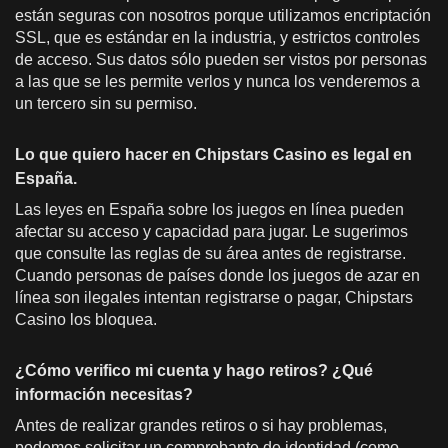
están seguras con nosotros porque utilizamos encriptación
SSL, que es estándar en la industria, y estrictos controles
de acceso. Sus datos sólo pueden ser vistos por personas
a las que se les permite verlos y nunca los venderemos a
un tercero sin su permiso.
Lo que quiero hacer en Chipstars Casino es legal en
España.
Las leyes en España sobre los juegos en línea pueden
afectar su acceso y capacidad para jugar. Le sugerimos
que consulte las reglas de su área antes de registrarse.
Cuando personas de países donde los juegos de azar en
línea son ilegales intentan registrarse o pagar, Chipstars
Casino los bloquea.
¿Cómo verifico mi cuenta y hago retiros? ¿Qué
información necesitas?
Antes de realizar grandes retiros o si hay problemas,
podemos solicitar un comprobante de identidad (como