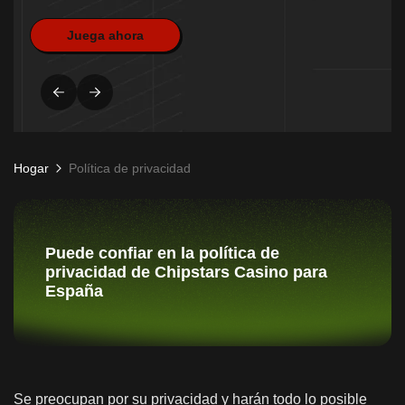
Juega ahora
Hogar
Política de privacidad
Puede confiar en la política de
privacidad de Chipstars Casino para
España
Se preocupan por su privacidad y harán todo lo posible