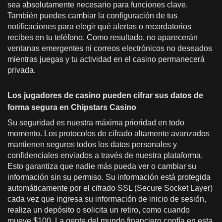
sea absolutamente necesario para funciones clave.
También puedes cambiar la configuración de tus
notificaciones para elegir qué alertas o recordatorios
recibes en tu teléfono. Como resultado, no aparecerán
ventanas emergentes ni correos electrónicos no deseados
mientras juegas y tu actividad en el casino permanecerá
privada.
Los jugadores de casino pueden cifrar sus datos de
forma segura en Chipstars Casino
Su seguridad es nuestra máxima prioridad en todo
momento. Los protocolos de cifrado altamente avanzados
mantienen seguros todos los datos personales y
confidenciales enviados a través de nuestra plataforma.
Esto garantiza que nadie más pueda ver o cambiar su
información sin su permiso. Su información está protegida
automáticamente por el cifrado SSL (Secure Socket Layer)
cada vez que ingresa su información de inicio de sesión,
realiza un depósito o solicita un retiro, como cuando
mueve $100. La gente del mundo financiero confía en esta