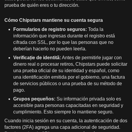
prueba de quién eres o tu dirección.
Cómo Chipstars mantiene su cuenta segura
Formularios de registro seguros:
Toda la
información que ingresas durante el registro está
cifrada con SSL, por lo que las personas que no
deberían hacerlo no pueden leerla.
Verificație de identită:
Antes de permitirle jugar con
dinero real o procesar retiros, Chipstars puede solicitar
una prueba oficial de su identidad y español, como
una identificación emitida por el gobierno, una factura
de servicios públicos o una prueba de su método de
pago.
Grupos pequeños:
Su información privada solo es
accesible para personas capacitadas en seguridad y
cumplimiento. Esto siempre lo mantiene seguro.
Cuando inicia sesión en su cuenta, la autenticación de dos
factores (2FA) agrega una capa adicional de seguridad.