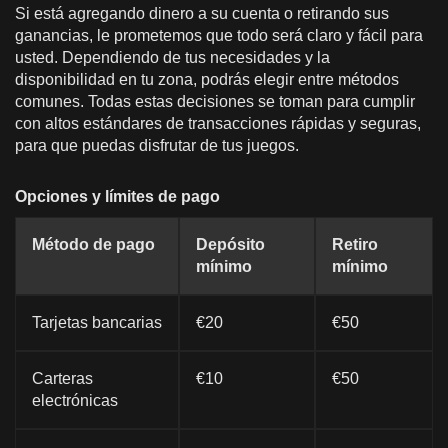
Si está agregando dinero a su cuenta o retirando sus
ganancias, le prometemos que todo será claro y fácil para
usted. Dependiendo de tus necesidades y la
disponibilidad en tu zona, podrás elegir entre métodos
comunes. Todas estas decisiones se toman para cumplir
con altos estándares de transacciones rápidas y seguras,
para que puedas disfrutar de tus juegos.
Opciones y límites de pago
Método de pago
Depósito
Retiro
mínimo
mínimo
Tarjetas bancarias
€20
€50
Carteras
€10
€50
electrónicas