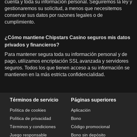
cuenta y toda su información personal. Seguiremos la ley y
gestionaremos su solicitud, a menos que necesitemos
conservar sus datos por razones legales o de
cumplimiento.
¿Cómo mantiene Chipstars Casino seguros mis datos
privados y financieros?
Para mantener segura toda su información personal y de
pago, utilizamos encriptación SSL avanzada y servidores
seguros. Todos los que tienen acceso a su información se
mantienen en la más estricta confidencialidad.
Términos de servicio
Páginas superiores
Política de cookies
Aplicación
Política de privacidad
Bono
Términos y condiciones
Código promocional
Juego responsable
Bono sin depósito