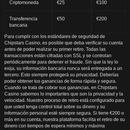
Criptomoneda
€25
€100
Transferencia
€50
€200
bancaria
Para cumplir con los estándares de seguridad de
Chipstars Casino, es posible que deba verificar su cuenta
antes de poder realizar su primer retiro. Todas las
transacciones están cifradas con SSL y se controlan
periódicamente para detener el fraude. Sin que la ley lo
exija, su información bancaria nunca será entregada a un
tercero. Esto siempre protegerá su privacidad. Deberías
poder obtener tus ganancias de forma rápida y segura.
Cuando se trata de cobrar sus ganancias, en Chipstars
Casino sabemos lo importantes que son la privacidad y la
velocidad. Nuestro proceso de retiro está configurado para
que usted tenga control total sobre su dinero y su
información personal esté siempre segura. Si tiene €200 o
más en su cuenta, nuestra plataforma facilita el retiro de su
dinero con tiempos de espera mínimos y máxima