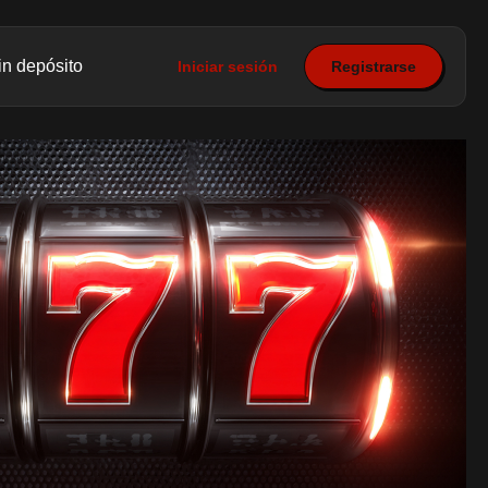
in depósito
Iniciar sesión
Registrarse