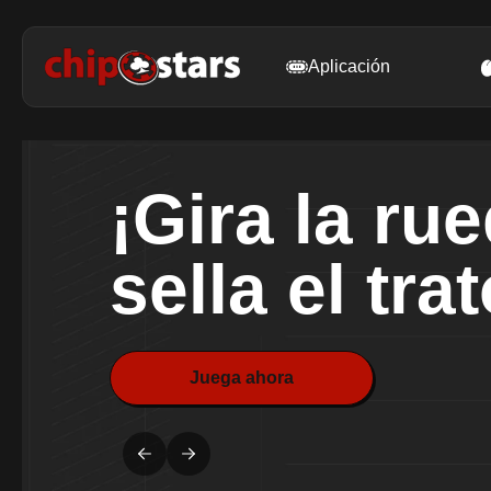
Aplicación
¡Gira la ru
sella el trat
Juega ahora