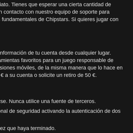
iato. Tienes que esperar una cierta cantidad de
en contacto con nuestro equipo de soporte para
 fundamentales de Chipstars. Si quieres jugar con
nformación de tu cuenta desde cualquier lugar.
amientas favoritos para un juego responsable de
esiones móviles, de la misma manera que lo hace en
 a su cuenta o solicite un retiro de 50 €.
se. Nunca utilice una fuente de terceros.
nal de seguridad activando la autenticación de dos
vez que haya terminado.