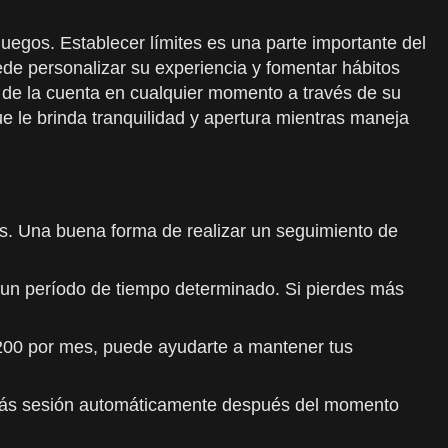
uegos. Establecer límites es una parte importante del
ede personalizar su experiencia y fomentar hábitos
 de la cuenta en cualquier momento a través de su
que le brinda tranquilidad y apertura mientras maneja
s. Una buena forma de realizar un seguimiento de
e un período de tiempo determinado. Si pierdes más
200 por mes, puede ayudarte a mantener tus
rarás sesión automáticamente después del momento