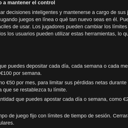
o a mantener el control
ar decisiones inteligentes y mantenerse a cargo de sus j
 jugando juegos en línea o qué tan nuevo seas en él. Pu
ciles de usar. Los jugadores pueden cambiar los límites
Todos los usuarios pueden utilizar estas herramientas, lo 
 que puedes depositar cada día, cada semana o cada me
e €100 por semana.
omo €50 por mes, para limitar sus pérdidas netas durant
 que se restablezca tu límite.
cantidad que puedes apostar cada día o semana, como €
po de juego fijo con límites de tiempo de sesión. Cer
ulares.