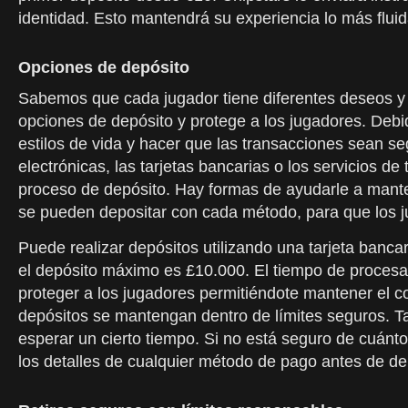
identidad. Esto mantendrá su experiencia lo más fluid
Opciones de depósito
Sabemos que cada jugador tiene diferentes deseos y 
opciones de depósito y protege a los jugadores. Deb
estilos de vida y hacer que las transacciones sean se
electrónicas, las tarjetas bancarias o los servicios 
proceso de depósito. Hay formas de ayudarle a mante
se pueden depositar con cada método, para que los j
Puede realizar depósitos utilizando una tarjeta banca
el depósito máximo es £10.000. El tiempo de procesa
proteger a los jugadores permitiéndote mantener el c
depósitos se mantengan dentro de límites seguros. Tan
esperar un cierto tiempo. Si no está seguro de cuánto
los detalles de cualquier método de pago antes de dep