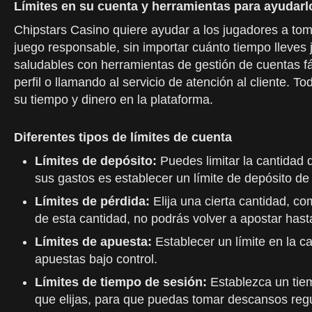
Límites en su cuenta y herramientas para ayudarl
Chipstars Casino quiere ayudar a los jugadores a tom
juego responsable, sin importar cuánto tiempo lleves
saludables con herramientas de gestión de cuentas fá
perfil o llamando al servicio de atención al cliente. 
su tiempo y dinero en la plataforma.
Diferentes tipos de límites de cuenta
Límites de depósito:
Puedes limitar la cantidad
sus gastos es establecer un límite de depósito d
Límites de pérdida:
Elija una cierta cantidad, c
de esta cantidad, no podrás volver a apostar hasta
Límites de apuesta:
Establecer un límite en la 
apuestas bajo control.
Límites de tiempo de sesión:
Establezca un tiem
que elijas, para que puedas tomar descansos reg