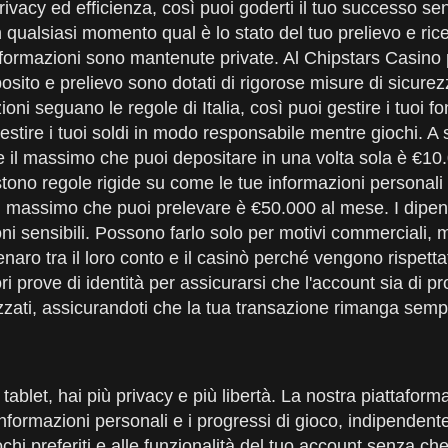
rivacy ed efficienza, così puoi goderti il tuo successo s
n qualsiasi momento qual è lo stato del tuo prelievo e 
informazioni sono mantenute private. Al Chipstars Casino p
eposito e prelievo sono dotati di rigorose misure di sicure
zioni seguano le regole di Italia, così puoi gestire i tuoi 
a gestire i tuoi soldi in modo responsabile mentre giochi.
l massimo che puoi depositare in una volta sola è €10.000
stono regole rigide su come le tue informazioni personali 
 massimo che puoi prelevare è €50.000 al mese. I dipende
ni sensibili. Possono farlo solo per motivi commerciali, m
aro tra il loro conto e il casinò perché vengono rispettati
ri prove di identità per assicurarsi che l'account sia di 
izzati, assicurandoti che la tua transazione rimanga semp
tablet, hai più privacy e più libertà. La nostra piattafor
informazioni personali e i progressi di gioco, indipende
ochi preferiti e alle funzionalità del tuo account senza 