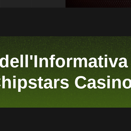
 dell'Informativa
hipstars Casino 