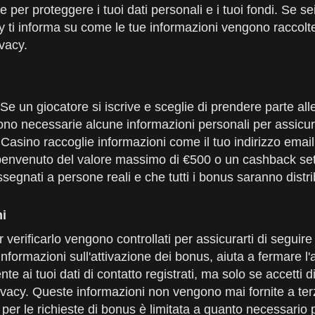
 per proteggere i tuoi dati personali e i tuoi fondi. Se se
acy ti informa su come le tue informazioni vengono raccolte
ivacy.
 Se un giocatore si iscrive e sceglie di prendere parte al
ono necessarie alcune informazioni personali per assicurar
 Casino raccoglie informazioni come il tuo indirizzo email,
envenuto del valore massimo di €500 o un cashback setti
egnati a persone reali e che tutti i bonus saranno distr
ni
r verificarlo vengono controllati per assicurarti di seguir
e informazioni sull'attivazione dei bonus, aiuta a fermare 
i tuoi dati di contatto registrati, ma solo se accetti di ri
vacy. Queste informazioni non vengono mai fornite a terz
per le richieste di bonus è limitata a quanto necessario pe