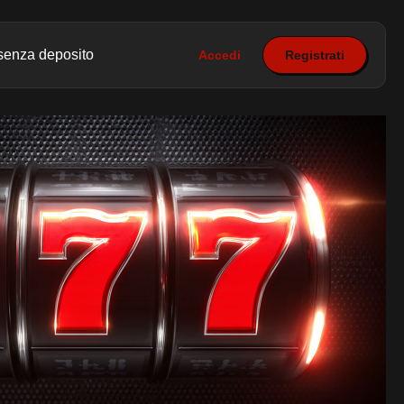
senza deposito
Accedi
Registrati