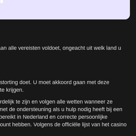
aan alle vereisten voldoet, ongeacht uit welk land u
 storting doet. U moet akkoord gaan met deze
e krijgen.
elijk te zijn en volgen alle wetten wanneer ze
t de ondersteuning als u hulp nodig heeft bij een
bereikt in Nederland en correcte persoonlijke
nt hebben. Volgens de officiële lijst van het casino