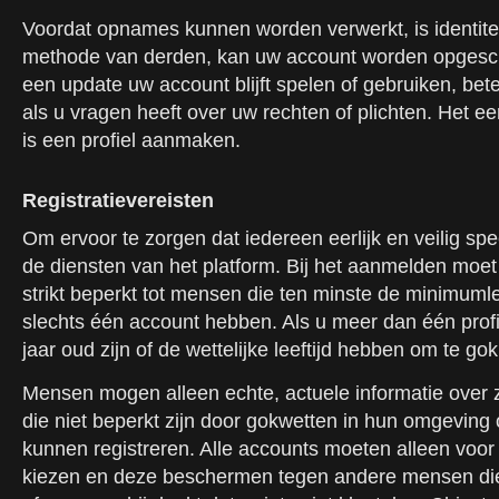
Voordat opnames kunnen worden verwerkt, is identiteit
methode van derden, kan uw account worden opgeschor
een update uw account blijft spelen of gebruiken, be
als u vragen heeft over uw rechten of plichten. Het e
is een profiel aanmaken.
Registratievereisten
Om ervoor te zorgen dat iedereen eerlijk en veilig s
de diensten van het platform. Bij het aanmelden moet
strikt beperkt tot mensen die ten minste de minimumle
slechts één account hebben. Als u meer dan één profi
jaar oud zijn of de wettelijke leeftijd hebben om te g
Mensen mogen alleen echte, actuele informatie over 
die niet beperkt zijn door gokwetten in hun omgeving
kunnen registreren. Alle accounts moeten alleen voor 
kiezen en deze beschermen tegen andere mensen di