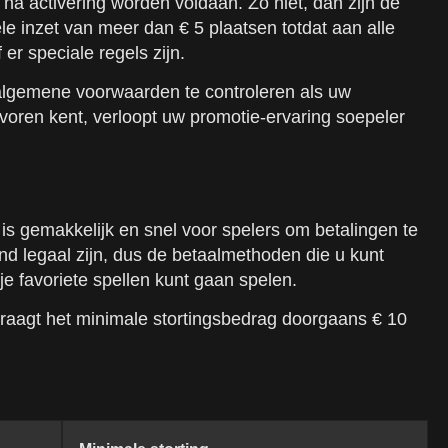
 activering worden voldaan. Zo niet, dan zijn de
e inzet van meer dan € 5 plaatsen totdat aan alle
er speciale regels zijn.
e algemene voorwaarden te controleren als uw
voren kent, verloopt uw promotie-ervaring soepeler
 is gemakkelijk en snel voor spelers om betalingen te
nd legaal zijn, dus de betaalmethoden die u kunt
 favoriete spellen kunt gaan spelen.
edraagt het minimale stortingsbedrag doorgaans € 10