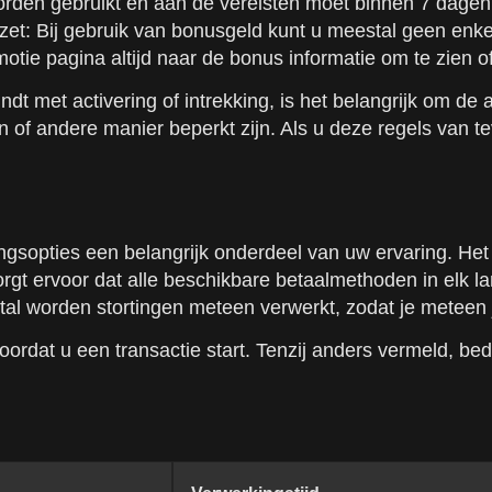
en gebruikt en aan de vereisten moet binnen 7 dagen na
zet: Bij gebruik van bonusgeld kunt u meestal geen enkel
otie pagina altijd naar de bonus informatie om te zien of 
dt met activering of intrekking, is het belangrijk om d
 of andere manier beperkt zijn. Als u deze regels van te
tingsopties een belangrijk onderdeel van uw ervaring. Het
rgt ervoor dat alle beschikbare betaalmethoden in elk la
l worden stortingen meteen verwerkt, zodat je meteen je
oordat u een transactie start. Tenzij anders vermeld, b