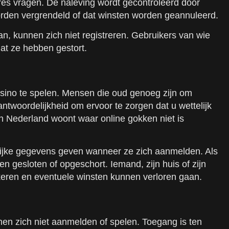
dres vragen. De naleving wordt gecontroleerd door
worden vergrendeld of dat winsten worden geannuleerd.
aan, kunnen zich niet registreren. Gebruikers van wie
dat ze hebben gestort.
asino te spelen. Mensen die oud genoeg zijn om
ntwoordelijkheid om ervoor te zorgen dat u wettelijk
in Nederland woont waar online gokken niet is
nlijke gegevens geven wanneer ze zich aanmelden. Als
 gesloten of opgeschort. Iemand, zijn huis of zijn
eren en eventuele winsten kunnen verloren gaan.
nen zich niet aanmelden of spelen. Toegang is ten