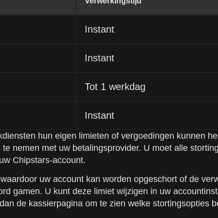
Verwerkingstijd
Instant
Instant
Tot 1 werkdag
Instant
kdiensten hun eigen limieten of vergoedingen kunnen h
 op te nemen met uw betalingsprovider. U moet alle stor
 uw Chipstars-account.
, waardoor uw account kan worden opgeschort of de ver
rd gamen. U kunt deze limiet wijzigen in uw accountinste
r dan de kassierpagina om te zien welke stortingsopties