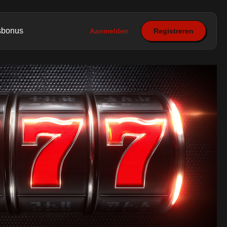
sbonus
Aanmelden
Registreren